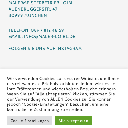
MALERMEISTERBETRIEB LOIBL
AUENBRUGGERSTR. 47
80999 MÜNCHEN
TELEFON: 089 / 812 46 59
EMAIL: INFO@MALER-LOIBL.DE
FOLGEN SIE UNS AUF INSTAGRAM
HOME
IMPRESSUM
Wir verwenden Cookies auf unserer Website, um Ihnen
DATENSCHUTZ
das relevanteste Erlebnis zu bieten, indem wir uns an
Ihre Präferenzen und wiederholten Besuche erinnern.
Wenn Sie auf "Alle akzeptieren" klicken, stimmen Sie
der Verwendung von ALLEN Cookies zu. Sie können
jedoch "Cookie-Einstellungen" besuchen, um eine
kontrollierte Zustimmung zu erteilen.
Copyright © 2026 Maler & Bodenleger Loibl
München – Meisterbetrieb Designed by
Cookie Einstellungen
Alle akzeptieren
www.jobartel.com