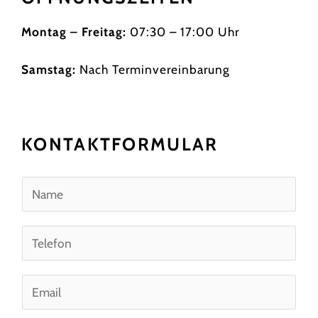
Montag – Freitag:
07:30 – 17:00 Uhr
Samstag:
Nach Terminvereinbarung
KONTAKTFORMULAR
N
a
m
T
e
e
*
l
E
e
m
f