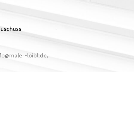
zuschuss
fo@maler-loibl.de
.