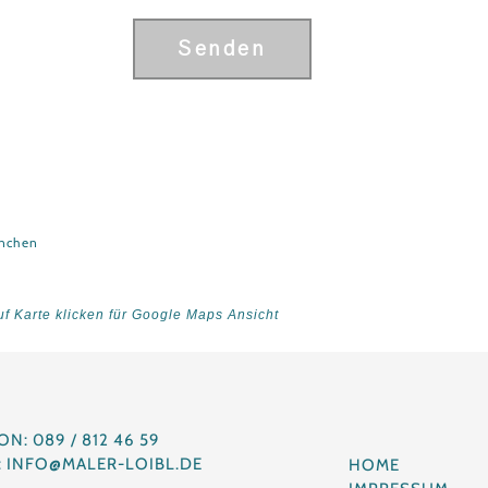
r
i
Senden
c
h
t
*
ünchen
uf Karte klicken für Google Maps Ansicht
ON: 089 / 812 46 59
: INFO@MALER-LOIBL.DE
HOME